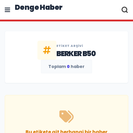
Denge Haber
ETIKET ARŞIVI
BERKER B50
Toplam
0
haber
Bu etikete ait herhangi bir haber