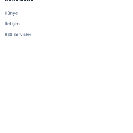
Künye
İletişim
RSS Servisleri
YASAL
Gizlilik Politikası
Kullanım Şartları
Çerez Politikası
© 2026 Denge Haber. Tüm hakları saklıdır.
Altyapı:
BEYNSOFT
HABER YAZILIMI