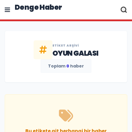
Denge Haber
ETIKET ARŞIVI
OYUN GALASI
Toplam
0
haber
Bu etikete ait herhangi bir haber