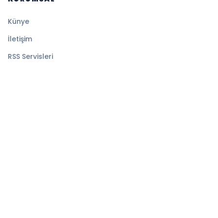
Künye
İletişim
RSS Servisleri
YASAL
Gizlilik Politikası
Kullanım Şartları
Çerez Politikası
© 2026 Denge Haber. Tüm hakları saklıdır.
Altyapı:
BEYNSOFT
HABER YAZILIMI