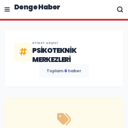
Denge Haber
ETIKET ARŞIVI
PSIKOTEKNIK
MERKEZLERI
Toplam
0
haber