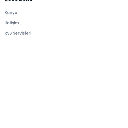
Künye
İletişim
RSS Servisleri
YASAL
Gizlilik Politikası
Kullanım Şartları
Çerez Politikası
© 2026 Denge Haber. Tüm hakları saklıdır.
Altyapı:
BEYNSOFT
HABER YAZILIMI