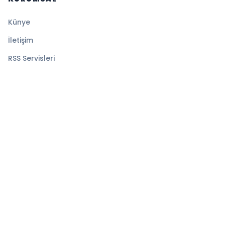
Künye
İletişim
RSS Servisleri
YASAL
Gizlilik Politikası
Kullanım Şartları
Çerez Politikası
© 2026 Denge Haber. Tüm hakları saklıdır.
Altyapı:
BEYNSOFT
HABER YAZILIMI