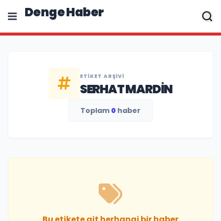
Denge Haber
ETIKET ARŞIVI
SERHAT MARDIN
Toplam
0
haber
Bu etikete ait herhangi bir haber