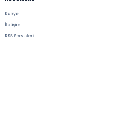
Künye
İletişim
RSS Servisleri
YASAL
Gizlilik Politikası
Kullanım Şartları
Çerez Politikası
© 2026 Denge Haber. Tüm hakları saklıdır.
Altyapı:
BEYNSOFT
HABER YAZILIMI