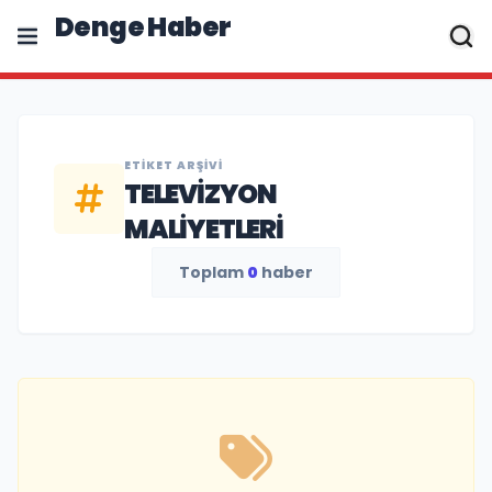
Denge Haber
ETIKET ARŞIVI
TELEVIZYON
MALIYETLERI
Toplam
0
haber