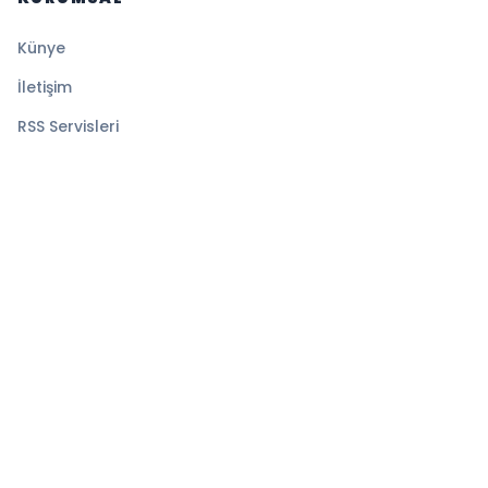
Künye
İletişim
RSS Servisleri
YASAL
Gizlilik Politikası
Kullanım Şartları
Çerez Politikası
© 2026 Denge Haber. Tüm hakları saklıdır.
Altyapı:
BEYNSOFT
HABER YAZILIMI