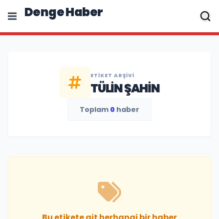
Denge Haber
ETIKET ARŞIVI
TÜLIN ŞAHIN
Toplam
0
haber
Bu etikete ait herhangi bir haber